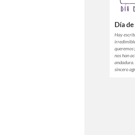
Día de 
Hay escrit
irredimibl
queremos f
nos han a
andadura. 
sincero a