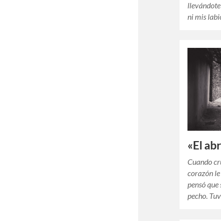
llevándote 
ni mis lab
«El ab
Cuando cru
corazón le
pensó que 
pecho. Tu