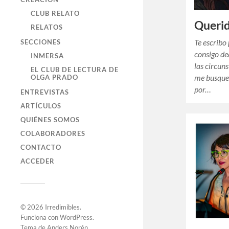
CLUB RELATO
Queri
RELATOS
Te escribo
SECCIONES
consigo de
INMERSA
las circun
EL CLUB DE LECTURA DE
me busque
OLGA PRADO
por…
ENTREVISTAS
ARTÍCULOS
QUIÉNES SOMOS
COLABORADORES
CONTACTO
ACCEDER
© 2026
Irredimibles
.
Funciona con
WordPress
.
Tema de
Anders Norén
.