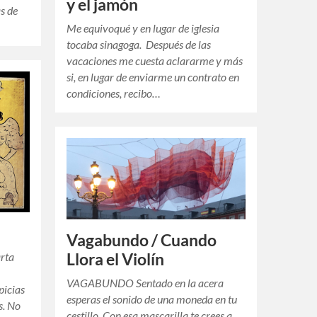
y el jamón
as de
Me equivoqué y en lugar de iglesia
tocaba sinagoga. Después de las
vacaciones me cuesta aclararme y más
si, en lugar de enviarme un contrato en
condiciones, recibo…
Vagabundo / Cuando
arta
Llora el Violín
VAGABUNDO Sentado en la acera
picias
esperas el sonido de una moneda en tu
s. No
cestillo. Con esa mascarilla te crees a