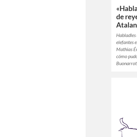
«Habla
de rey
Atalan
Habladles 
elefantes e
Mathias Én
cómo pudo 
Buonarro