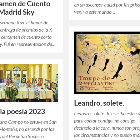
tamen de Cuento
en un ascensor quizá por las pris
Madrid Sky
venir a este mundo…
semana tuve el honor de
a entrega de premios de la X
l certamen de cuento corto
. Fui en representación de…
Leandro, solete.
 la poesía 2023
Leandro, solete. Te escribo esta c
para cortar contigo, no consigo
ano Campo no estuve en San
decírtelo a la cara, nunca son pro
 Montaña, no ascendí por las
las circunstancias y no puedo má
s del Perpetuo Socorro