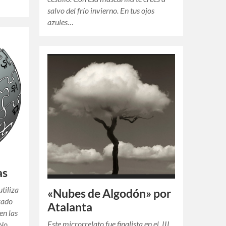
salvo del frío invierno. En tus ojos
azules…
as
utiliza
«Nubes de Algodón» por
rado
Atalanta
en las
Este microrrelato fue finalista en el III
 No