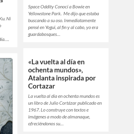
e»
Space Oddity Conocí a Bowie en
Yellowstone Park. Me dijo que estaba
Ku. Ni
buscando a su oso. Inmediatamente
o
pensé en Yogui, al fin y al cabo, yo era
l
guardabosques…
día….
«La vuelta al día en
ochenta mundos»,
Atalanta inspirada por
Cortazar
La vuelta al día en ochenta mundos es
un libro de Julio Cortázar publicado en
1967. Lo construye con textos e
imágenes a modo de almanaque,
ofreciéndonos su…