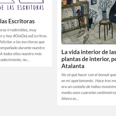
las Escritoras
oras Irredimibles, muy
es y hoy #DiaDeLasEscritras,
elicitar a las escritoras que
compañado durante nuestra
La vida interior de la
A todas ellas nuestro más
plantas de interior, p
gradecimiento, no…
Atalanta
No sé qué hacer con el bonsái qu
en mi apartamento. Hace tres m
era un castaño de indias monísi
medía unos cuarenta centímetros
Ahora es…