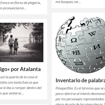
me busques, no…
fresca en flores de plegaria,
ios pronunciaron…
rigo» por Atalanta
zó la puerta de la casa el
Inventario de palabr
 latía con tanta fuerza que
se le iba a romper dentro del
Pinaperfilia Es el término que se 
vo que sentarse…
para referirse al interés desmesu
por los personajes representados 
obras de arte de las pinacotecas.