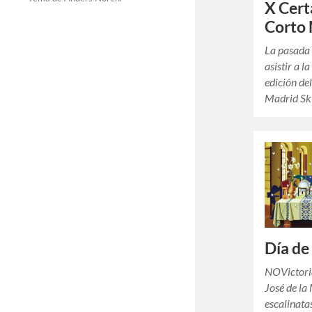
X Cer
Corto 
La pasada 
asistir a l
edición de
Madrid Sky
Día de
NOVictori
José de la
escalinata