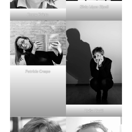
Silvia López Ripoll
Emma Prieto
Patricia Crespo
Lluïsa Lladó