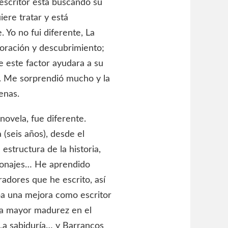
 escritor está buscando su
iere tratar y está
 Yo no fui diferente, La
oración y descubrimiento;
e este factor ayudara a su
a. Me sorprendió mucho y la
enas.
novela, fue diferente.
(seis años), desde el
 estructura de la historia,
rsonajes… He aprendido
radores que he escrito, así
ba una mejora como escritor
una mayor madurez en el
 La sabiduría… y Barrancos