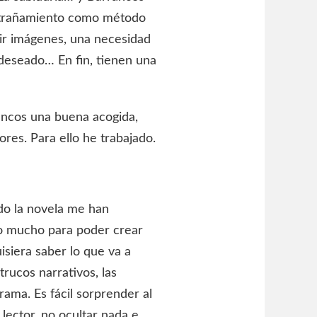
xtrañamiento como método
uir imágenes, una necesidad
 deseado… En fin, tienen una
rancos una buena acogida,
ores. Para ello he trabajado.
ído la novela me han
do mucho para poder crear
isiera saber lo que va a
 trucos narrativos, las
trama. Es fácil sorprender al
 lector, no ocultar nada e