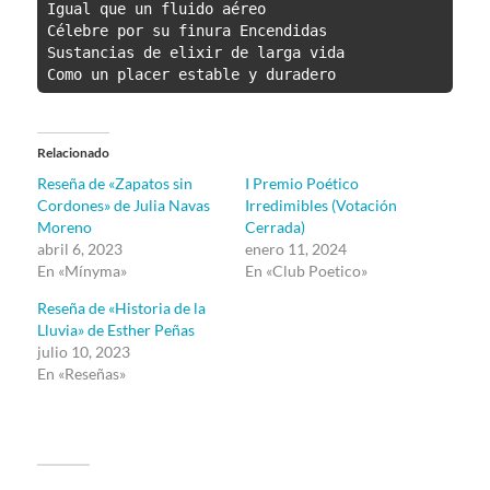
Igual que un fluido aéreo

Célebre por su finura Encendidas

Sustancias de elixir de larga vida

Como un placer estable y duradero
Relacionado
Reseña de «Zapatos sin
I Premio Poético
Cordones» de Julia Navas
Irredimibles (Votación
Moreno
Cerrada)
abril 6, 2023
enero 11, 2024
En «Mínyma»
En «Club Poetico»
Reseña de «Historia de la
Lluvia» de Esther Peñas
julio 10, 2023
En «Reseñas»