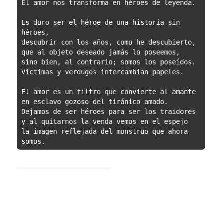
El amor nos transforma en héroes de leyenda.

Es duro ser el héroe de una historia sin 
héroes, 

descubrir con los años, como he descubierto,

que al objeto deseado jamás lo poseemos,

sino bien, al contrario; somos los poseídos.

Víctimas y verdugos intercambian papeles.

El amor es un filtro que convierte al amante

en esclavo gozoso del tiránico amado.

Dejamos de ser héroes para ser los traidores

y al quitarnos la venda vemos en el espejo

la imagen reflejada del monstruo que ahora 