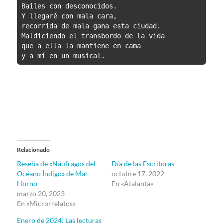
Bailes con desconocidos.

Y llegaré con mala cara,

recorrida de mala gana esta ciudad.

Maldiciendo el transbordo de la vida

que a ella la mantiene en cama

y a mí en un musical.
Relacionado
Reseña de «Náufragos del
Día de las Escritoras
Océano Índigo» de Mar
octubre 17, 2022
Horno
En «Atalanta»
marzo 20, 2023
En «Microrrelatos»
Enero de 2024: Las lecturas