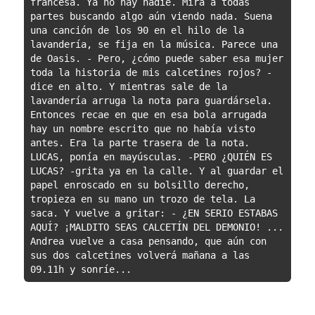
francesa. Ya no hay nadie. Mira a todas 
partes buscando algo aún viendo nada. Suena 
una canción de los 90 en el hilo de la 
lavandería, se fija en la música. Parece una 
de Oasis. - Pero, ¿cómo puede saber esa mujer 
toda la historia de mis calcetines rojos? -
dice en alto. Y mientras sale de la 
lavandería arruga la nota para guardársela. 
Entonces recae en que en esa bola arrugada 
hay un nombre escrito que no había visto 
antes. Era la parte trasera de la nota. 
LUCAS, ponía en mayúsculas. -PERO ¿QUIÉN ES 
LUCAS? -grita ya en la calle. Y al guardar el 
papel enroscado en su bolsillo derecho, 
tropieza en su mano un trozo de tela. La 
saca. Y vuelve a gritar: - ¿EN SERIO ESTABAS 
AQUÍ? ¡MALDITO SEAS CALCETÍN DEL DEMONIO! ... 
Andrea vuelve a casa pensando, que aún con 
sus dos calcetines volverá mañana a las 
09.11h y sonríe...