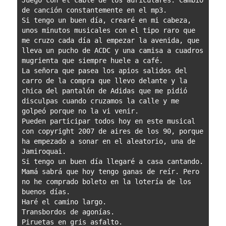
Juego con el cable de los auriculares. Cambio 
de canción constantemente en el mp3.

Si tengo un buen día, crearé en mi cabeza, 
unos minutos musicales con el tipo raro que 
me cruzo cada día al empezar la avenida, que 
lleva un pucho de ACDC y una camisa a cuadros 
mugrienta que siempre huele a café.

La señora que pasea los apios salidos del 
carro de la compra que llevo delante y la 
chica del pantalón de Adidas que me pidió 
disculpas cuando cruzamos la calle y me 
golpeó porque no la vi venir.

Pueden participar todos hoy en este musical 
con copyright 2007 de aires de los 90, porque 
ha empezado a sonar en el aleatorio, una de 
Jamiroquai.

Si tengo un buen día llegaré a casa cantando. 
Mamá sabrá que hoy tengo ganas de reír. Pero 
no he comprado boleto en la lotería de los 
buenos días.

Haré el camino largo.

Transbordos de agonías.

Piruetas en gris asfalto.
