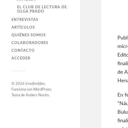
EL CLUB DE LECTURA DE
OLGA PRADO
ENTREVISTAS
ARTÍCULOS
QUIÉNES SOMOS
Publ
COLABORADORES
micr
CONTACTO
Edit
ACCEDER
fina
de A
Hena
© 2026
Irredimibles
.
Funciona con
WordPress
.
En f
Tema de
Anders Norén
.
“Náu
Bulu
fina