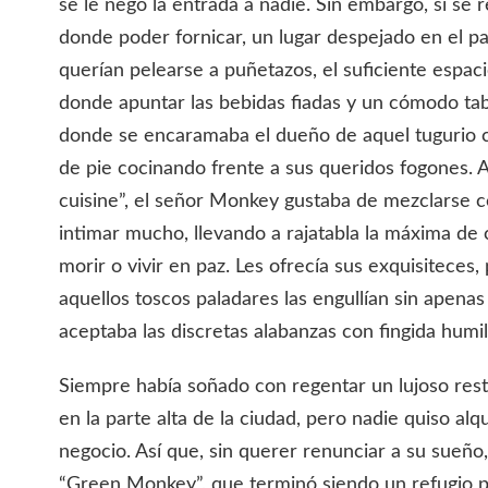
se le negó la entrada a nadie. Sin embargo, sí se
donde poder fornicar, un lugar despejado en el pa
querían pelearse a puñetazos, el suficiente espaci
donde apuntar las bebidas fiadas y un cómodo tabu
donde se encaramaba el dueño de aquel tugurio 
de pie cocinando frente a sus queridos fogones. A
cuisine”, el señor Monkey gustaba de mezclarse c
intimar mucho, llevando a rajatabla la máxima de c
morir o vivir en paz. Les ofrecía sus exquisiteces
aquellos toscos paladares las engullían sin apenas
aceptaba las discretas alabanzas con fingida humi
Siempre había soñado con regentar un lujoso res
en la parte alta de la ciudad, pero nadie quiso alqu
negocio. Así que, sin querer renunciar a su sueño
“Green Monkey”, que terminó siendo un refugio pa