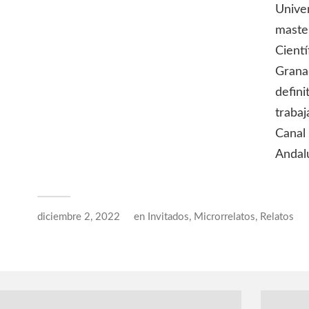
Univer
maste
Cientí
Granad
defin
traba
Canal 
Andal
diciembre 2, 2022
en
Invitados
,
Microrrelatos
,
Relatos