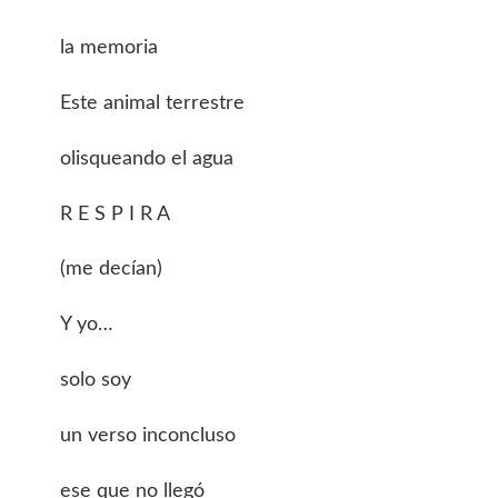
la memoria
Este animal terrestre
olisqueando el agua
R E S P I R A
(me decían)
Y yo…
solo soy
un verso inconcluso
ese que no llegó