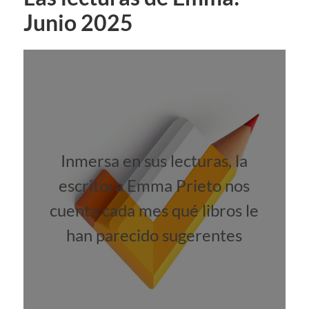
Junio 2025
Inmersa en sus lecturas, la
escritora Emma Prieto nos
cuenta cada mes qué libros le
han parecido sugerentes