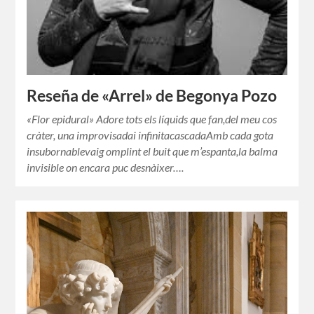
Reseña de «Arrel» de Begonya Pozo
«Flor epidural» Adore tots els líquids que fan,del meu cos
cràter, una improvisadai infinitacascadaAmb cada gota
insubornablevaig omplint el buit que m’espanta,la balma
invisible on encara puc desnàixer….