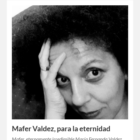
Mafer Valdez, para la eternidad
Mafer, eternamente irredimible María Fernanda Valdez,