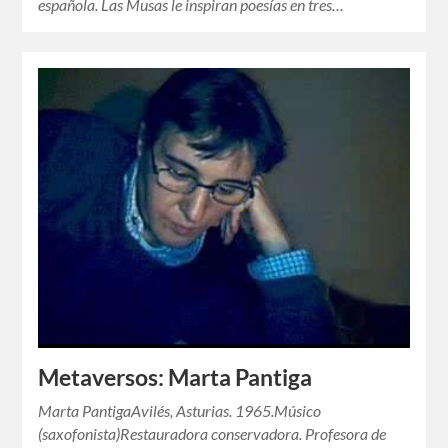
española. Las Musas le inspiran poesías en tres…
Metaversos: Marta Pantiga
Marta PantigaAvilés, Asturias. 1965.Músico
(saxofonista)Restauradora conservadora. Profesora de