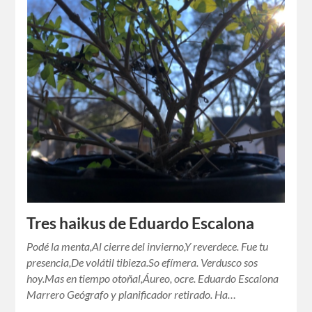
Tres haikus de Eduardo Escalona
Podé la menta,Al cierre del invierno,Y reverdece. Fue tu
presencia,De volátil tibieza.So efímera. Verdusco sos
hoy.Mas en tiempo otoñal,Áureo, ocre. Eduardo Escalona
Marrero Geógrafo y planificador retirado. Ha…