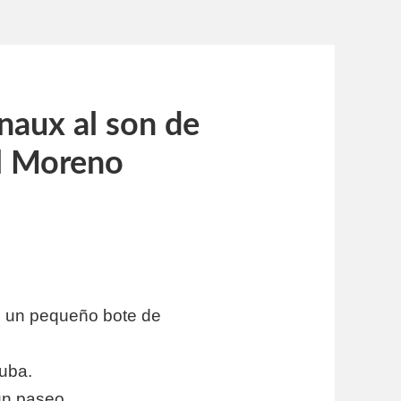
naux al son de
ol Moreno
 un pequeño bote de
uba.
un paseo.