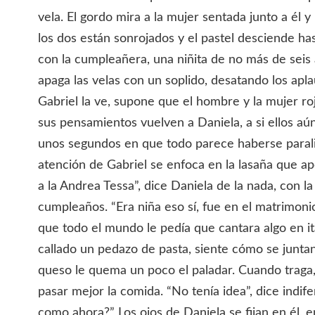
vela. El gordo mira a la mujer sentada junto a él y 
los dos están sonrojados y el pastel desciende ha
con la cumpleañera, una niñita de no más de seis 
apaga las velas con un soplido, desatando los apla
Gabriel la ve, supone que el hombre y la mujer roj
sus pensamientos vuelven a Daniela, a si ellos aú
unos segundos en que todo parece haberse paraliz
atención de Gabriel se enfoca en la lasaña que ap
a la Andrea Tessa”, dice Daniela de la nada, con la
cumpleaños. “Era niña eso sí, fue en el matrimon
que todo el mundo le pedía que cantara algo en it
callado un pedazo de pasta, siente cómo se juntan 
queso le quema un poco el paladar. Cuando traga
pasar mejor la comida. “No tenía idea”, dice indife
como ahora?” Los ojos de Daniela se fijan en él, en