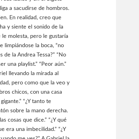
liga a sacudirse de hombros.
en. En realidad, creo que
ha y siente el sonido de la
le molesta, pero le gustaría
ice limpiándose la boca, “no
s de la Andrea Tessa?” “No
r una playlist.” “Peor aún.”
iel llevando la mirada al
idad, pero como que la veo y
abros chicos, con una casa
igante.” “¿Y tanto te
ntón sobre la mano derecha.
las cosas que dice.” “¿Y qué
e era una imbecilidad.” “¿Y
cuando me ves?” A Gabriel la