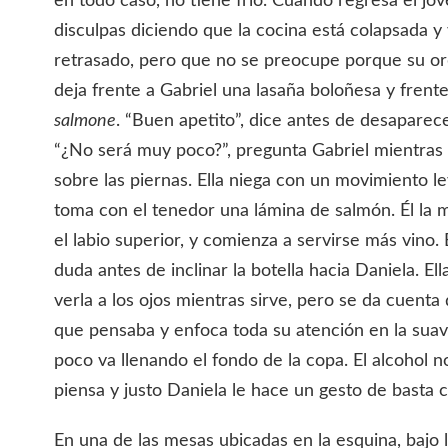
en todo caso, no tiene frío. Cuando regresa el jov
disculpas diciendo que la cocina está colapsada y 
retrasado, pero que no se preocupe porque su ord
deja frente a Gabriel una lasaña boloñesa y frent
salmone
. “Buen apetito”, dice antes de desaparec
“¿No será muy poco?”, pregunta Gabriel mientras 
sobre las piernas. Ella niega con un movimiento l
toma con el tenedor una lámina de salmón. Él la m
el labio superior, y comienza a servirse más vino
duda antes de inclinar la botella hacia Daniela. Ell
verla a los ojos mientras sirve, pero se da cuent
que pensaba y enfoca toda su atención en la suav
poco va llenando el fondo de la copa. El alcohol n
piensa y justo Daniela le hace un gesto de basta 
En una de las mesas ubicadas en la esquina, bajo 