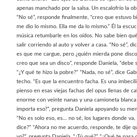
apenas manchado por la salsa. Un escalofrío la ob
“No sé”, responde finalmente, “creo que estuvo bi
me dio lo mismo. Ella me da lo mismo.” Él la escuc
música retumbarle en los oídos. No sabe bien qué 
salir corriendo al auto y volver a casa. “No sé”, d
es que me cargue, pero ¿quién mierda pone disco
creo que sea un disco”, responde Daniela, “debe se
“¿Y qué te hizo la pobre?” “Nada, no sé”, dice Gabr
techo. “Es que la encuentro facha. Es una imbecil
pienso en esas viejas fachas del opus llenas de c
enorme con veinte nanas y una camioneta blanca g
importa eso?”, pregunta Daniela apoyando su me
“No es solo eso, es… no sé, los lugares donde va, 
dice?” “Ahora no me acuerdo, responde, te dije qu
yo?”, pregunta Daniela. “¿Tú qué?” “¿Qué te pasa 