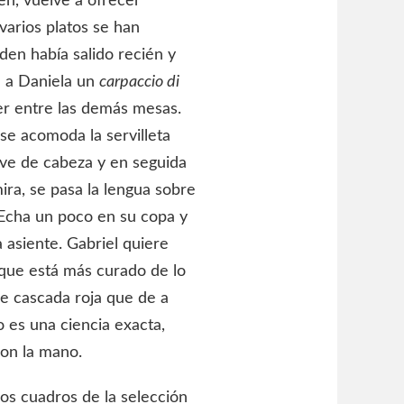
en, vuelve a ofrecer
varios platos se han
en había salido recién y
e a Daniela un
carpaccio di
er entre las demás mesas.
se acomoda la servilleta
eve de cabeza y en seguida
ira, se pasa la lengua sobre
. Echa un poco en su copa y
a asiente. Gabriel quiere
a que está más curado de lo
e cascada roja que de a
o es una ciencia exacta,
con la mano.
los cuadros de la selección