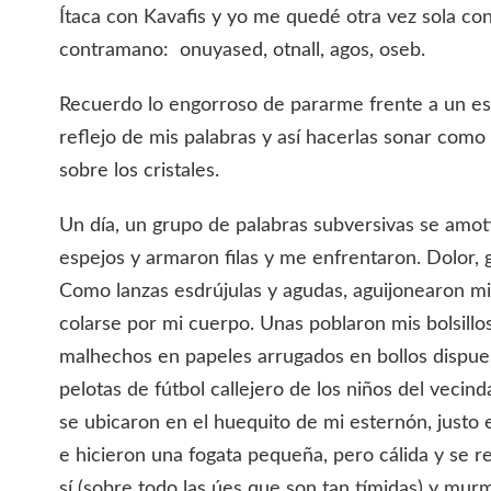
Ítaca con Kavafis y yo me quedé otra vez sola con
contramano: onuyased, otnall, agos, oseb.
Recuerdo lo engorroso de pararme frente a un es
reflejo de mis palabras y así hacerlas sonar como
sobre los cristales.
Un día, un grupo de palabras subversivas se amot
espejos y armaron filas y me enfrentaron. Dolor, gu
Como lanzas esdrújulas y agudas, aguijonearon mi
colarse por mi cuerpo. Unas poblaron mis bolsill
malhechos en papeles arrugados en bollos dispue
pelotas de fútbol callejero de los niños del vecinda
se ubicaron en el huequito de mi esternón, justo
e hicieron una fogata pequeña, pero cálida y se r
sí (sobre todo las úes que son tan tímidas) y mu