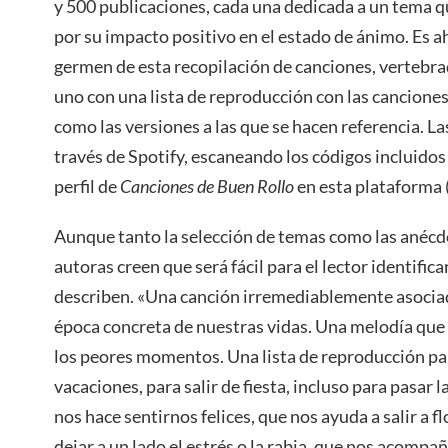
y 500 publicaciones, cada una dedicada a un tema qu
por su impacto positivo en el estado de ánimo. Es a
germen de esta recopilación de canciones, vertebra
uno con una lista de reproducción con las canciones d
como las versiones a las que se hacen referencia. La
través de Spotify, escaneando los códigos incluidos
perfil de
Canciones de Buen Rollo
en esta plataforma 
Aunque tanto la selección de temas como las anécdo
autoras creen que será fácil para el lector identific
describen. «Una canción irremediablemente asociad
época concreta de nuestras vidas. Una melodía que 
los peores momentos. Una lista de reproducción pa
vacaciones, para salir de fiesta, incluso para pasar 
nos hace sentirnos felices, que nos ayuda a salir a 
dejar a un lado el estrés o la rabia, que nos acompañ