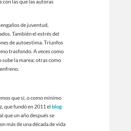
 con las que las autoras
esengaños de juventud,
dos. También el estrés del
dones de autoestima. Triunfos
omo trasfondo. A veces como
o sube la marea; otras como
senfreno.
eemos que sí, o como mínimo
z, que fundó en 2011 el
blog
 al que un año después se
con más de una década de vida