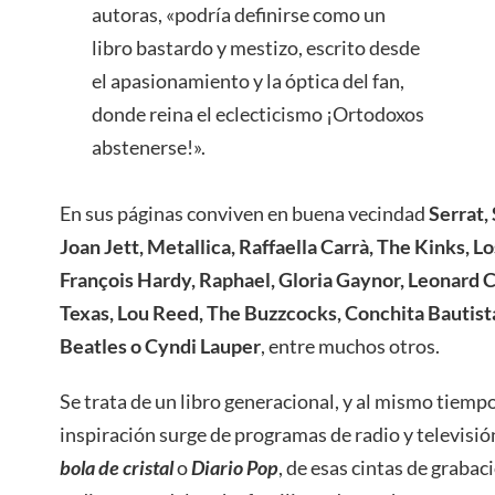
autoras, «podría definirse como un
libro bastardo y mestizo, escrito desde
el apasionamiento y la óptica del fan,
donde reina el eclecticismo ¡Ortodoxos
abstenerse!».
En sus páginas conviven en buena vecindad
Serrat,
Joan Jett, Metallica, Raffaella Carrà, The Kinks, L
François Hardy, Raphael, Gloria Gaynor, Leonard 
Texas, Lou Reed, The Buzzcocks, Conchita Bautista
Beatles o Cyndi Lauper
, entre muchos otros.
Se trata de un libro generacional, y al mismo tiemp
inspiración surge de programas de radio y televisi
bola de cristal
o
Diario Pop
, de esas cintas de graba