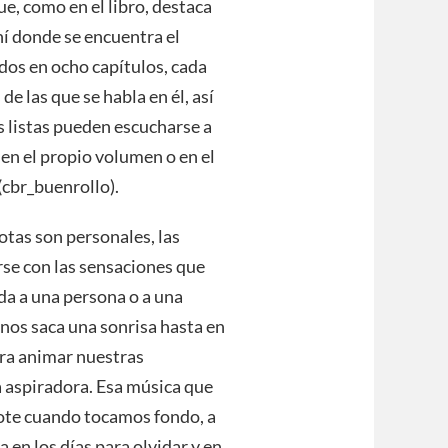
e, como en el libro, destaca
hí donde se encuentra el
dos en ocho capítulos, cada
e las que se habla en él, así
s listas pueden escucharse a
 en el propio volumen o en el
(cbr_buenrollo).
tas son personales, las
arse con las sensaciones que
a a una persona o a una
nos saca una sonrisa hasta en
ra animar nuestras
la aspiradora. Esa música que
flote cuando tocamos fondo, a
a en los días para olvidar y en