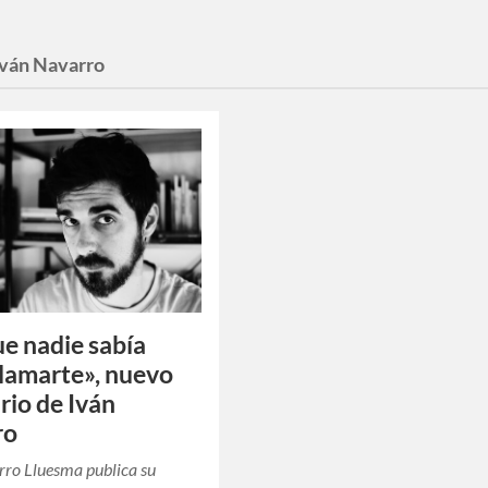
Iván Navarro
e nadie sabía
lamarte», nuevo
io de Iván
ro
rro Lluesma publica su