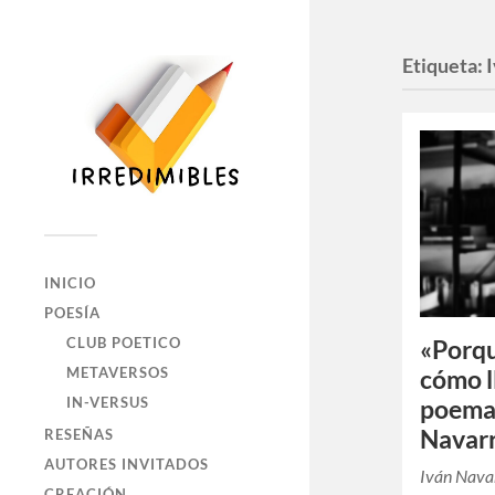
Etiqueta:
INICIO
POESÍA
CLUB POETICO
«Porqu
METAVERSOS
cómo l
IN-VERSUS
poemar
Navar
RESEÑAS
AUTORES INVITADOS
Iván Nava
CREACIÓN