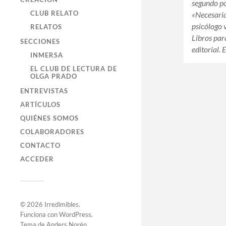
segundo p
CLUB RELATO
«Necesaria
psicólogo 
RELATOS
Libros par
SECCIONES
editorial. 
INMERSA
EL CLUB DE LECTURA DE
OLGA PRADO
ENTREVISTAS
ARTÍCULOS
QUIÉNES SOMOS
COLABORADORES
CONTACTO
ACCEDER
© 2026
Irredimibles
.
Funciona con
WordPress
.
Tema de
Anders Norén
.