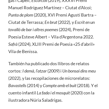
gas i Capell;
Escorcoll
(2019), XXXVI Premi
Manuel Rodríguez Martínez – Ciutat d’Alcoi;
Punta de plom
(2020), XVI Premi Agustí Bartra –
Ciutat de Terrassa;
En brut
(2022), y
Escrit en un
tovalló de bar i altres poemes
(2024), Premi de
Poesia Esteve Albert – Vila d’Argentona 2022.
Safrà
(2024), XLIII Premi de Poesia «25 d’abril»
Vila de Benissa.
También ha publicado dos llibros de relatos
cortos:
I demà, l’atzar
(2009) i
Un bonsai dins meu
(2022), y las recopilaciones de microrelatos:
Bavastells
(2014) y
Compte amb el buit
(2018). Y el
cuento infantil
La fada i el mosquit
(2020) con la
ilustradora Núria Saladrigas.