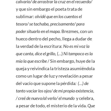
calvario/ de arrastrar la cruz en el recuerdo/
y que sin embargo el poeta trata de
sublimar:
olvidé que en los cuentos el
tesoro/ se tachaba, precisamente/ para
poder situarlo en el mapa.
Brezmes, con un
hueco dentro del pecho, llega a dudar de
la verdad de la escritura:
No es mi voz la
que canta, dice el grillo,
(…)
Ni tampoco es la
mía la que escribe
/ Sin embargo, huye de la
queja y reivindica la tristeza asumiéndola
como un lugar de luz y revelación a pesar
del vacío que supone la pérdida
: (…) de
tanto vaciar los ojos/ de mi propia existencia,
/ creé de nuevo/al verlo/ el mundo
y celebra,
a pesar de todo, el misterio de la vida.
Que