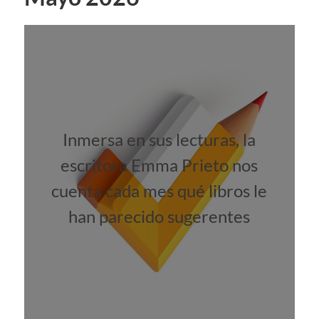
Inmersa en sus lecturas, la
escritora Emma Prieto nos
cuenta cada mes qué libros le
han parecido sugerentes