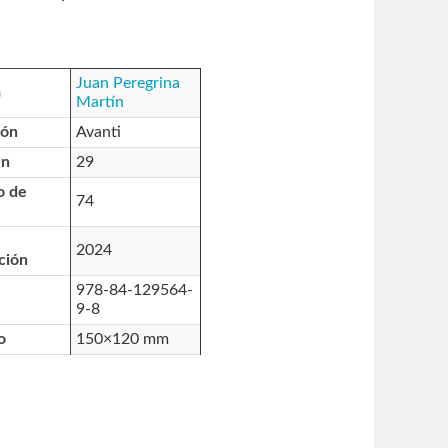
Juan Peregrina
a
Martín
ión
Avanti
en
29
o de
74
2024
ción
978-84-129564-
9-8
o
150×120 mm