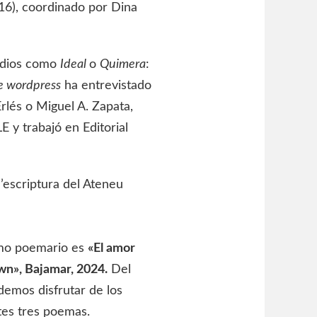
16), coordinado por Dina
edios como
Ideal
o
Quimera
:
e wordpress
ha entrevistado
rlés o Miguel A. Zapata,
LE y trabajó en Editorial
’escriptura del Ateneu
imo poemario es
«El amor
wn», Bajamar, 2024.
Del
emos disfrutar de los
tes tres poemas.