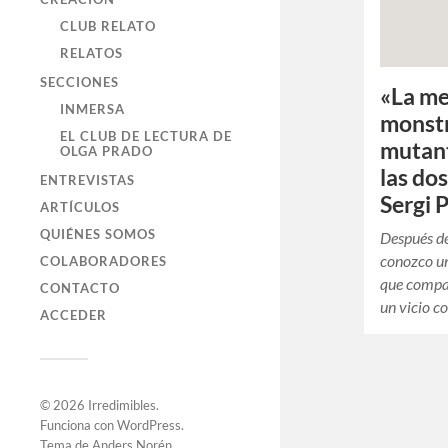
CLUB RELATO
RELATOS
SECCIONES
«La me
INMERSA
monstr
EL CLUB DE LECTURA DE
mutant
OLGA PRADO
las dos
ENTREVISTAS
Sergi 
ARTÍCULOS
QUIÉNES SOMOS
Después de 
conozco un
COLABORADORES
que compar
CONTACTO
un vicio c
ACCEDER
© 2026
Irredimibles
.
Funciona con
WordPress
.
Tema de
Anders Norén
.