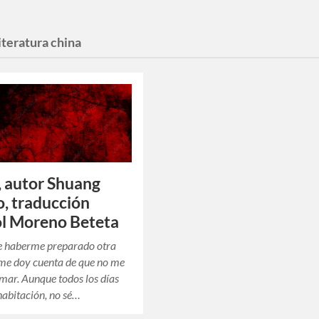
literatura china
a, autor Shuang
, traducción
l Moreno Beteta
e haberme preparado otra
 me doy cuenta de que no me
omar. Aunque todos los días
habitación, no sé…