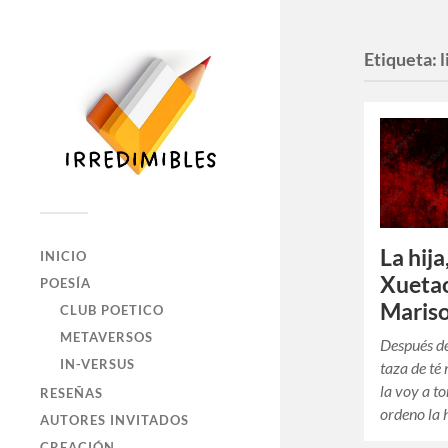
Etiqueta:
La hij
INICIO
Xuetao
POESÍA
Mariso
CLUB POETICO
METAVERSOS
Después d
IN-VERSUS
taza de té
la voy a t
RESEÑAS
ordeno la 
AUTORES INVITADOS
CREACIÓN