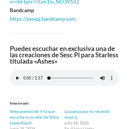
si=ibFtpcr5TGm1lu_ND3V1iQ
Bandcamp
https://sescpj.bandcamp.com
Puedes escuchar en exclusiva una de
las creaciones de Sesc Pi para Starless
titulada «Ashes»
Relacionado
Siete poemas de «Y la que
La poesía que no necesitó
escucha no es ella» de Silvia
música
López Ripoll
julio 26, 2025
junio 25, 2024
En «Lluisa Llado»