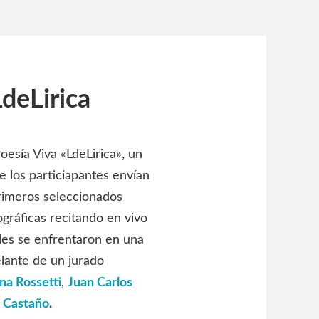
deLirica
oesía Viva «LdeLirica», un
e los particiapantes envían
rimeros seleccionados
gráficas recitando en vivo
les se enfrentaron en una
elante de un jurado
na Rossetti
,
Juan Carlos
 Castaño
.