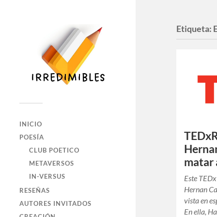
Etiqueta:
INICIO
TEDxR
POESÍA
Hernan
CLUB POETICO
matar 
METAVERSOS
IN-VERSUS
Este TEDx 
Hernan Cas
RESEÑAS
vista en es
AUTORES INVITADOS
En ella, H
CREACIÓN