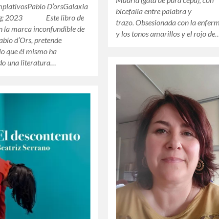
mplativosPablo D’orsGalaxia
bicefalia entre palabra y
g; 2023 Este libro de
trazo. Obsesionada con la enfer
on la marca inconfundible de
y los tonos amarillos y el rojo de
Pablo d’Ors, pretende
lo que él mismo ha
o una literatura…