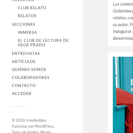
Los conte
CLUB RELATO
Gutember
RELATOS
relatos, c
su autor, 
SECCIONES
inaugurar 
INMERSA
denominad
EL CLUB DE LECTURA DE
OLGA PRADO
ENTREVISTAS
ARTÍCULOS
QUIÉNES SOMOS
COLABORADORES
CONTACTO
ACCEDER
© 2026
Irredimibles
.
Funciona con
WordPress
.
Tema de
Anders Norén
.