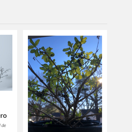
ero
l de